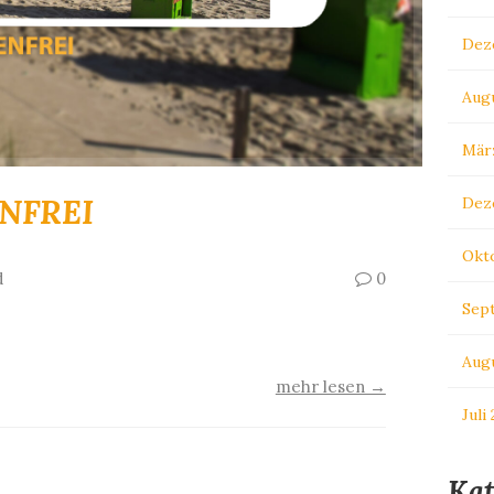
Dez
Aug
Mär
NFREI
Dez
Okt
d
0
Sep
en …
Aug
mehr lesen →
Juli
Kat