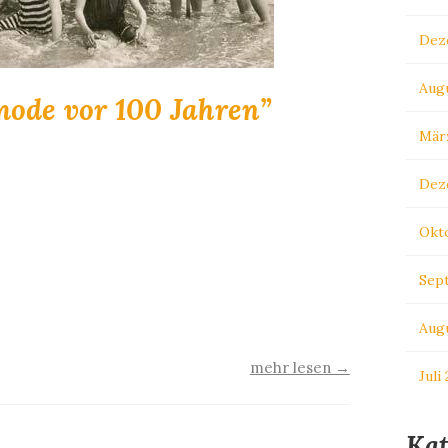
Dez
Aug
ode vor 100 Jahren”
Mär
Dez
s Strand- und Urlaubsleben vor 60 – 100
Okt
verdeutlichen. Wir suchen Personen, die auf
r die die abgebildeten Personen kennen oder
Sep
e Geschichten und Erlebnisse aus dem
Jahrfeier 2009 hoffen wir, mit Ihrer Hilfe…
Aug
mehr lesen →
Juli
Kat