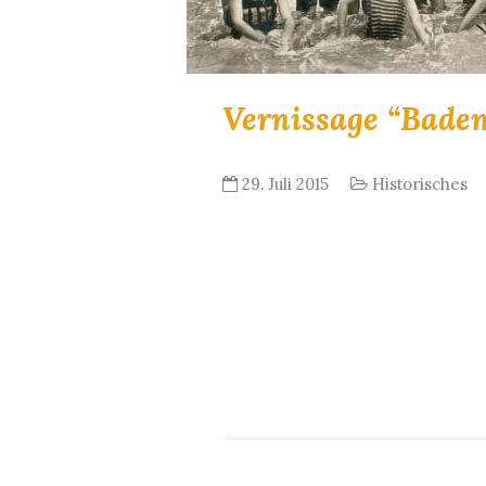
Vernissage “Badem
29. Juli 2015
Historisches
Wir zeigen Ihnen Bilder, die da
Jahren im Ostseebad Zinnowitz 
den Bildern zu sehen sind, ode
kannten, um mehr über einzeln
Ostseebad zu erfahren. Zur 700-