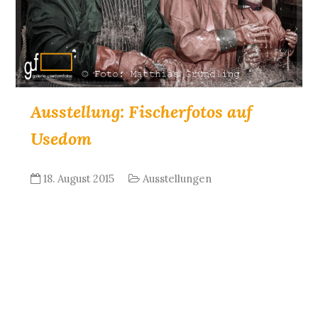
Ausstellung: Fischerfotos auf
Usedom
18. August 2015
Ausstellungen
Die Fotos unserer Galerie, die in der
Ausstellung “De Fischerslüd” in den
Bernsteinbädern auf Usedom zu sehen
sind, waren Thema eines Beitrages im NDR
Nordmagazin am 17. August 2015 “Sie fahren
früh mit ihren Booten raus, stehen tagsüber