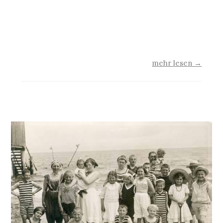
am Räucherofen entlang der Usedomer
Bernsteinbäder und stehen mit ihren
wettergegerbten Gesichtern für eine alte
Fischertradition auf der…
mehr lesen →