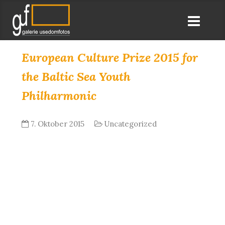
European Culture Prize 2015 for
the Baltic Sea Youth
Philharmonic
7. Oktober 2015
Uncategorized
Es war die wohl bewegenste Laudatio des
Abends, die Hans-Dietrich Genscher für das
Baltic Sea Youth Philharmonic und seinen
Dirrigenten Kristjan Järvi gehalten hat. Ein
Europäischer Abend wie er symbolkräftiger er
kaum hätte sein können und der mit Schillers
Ode an die Freude einen furiousen Abschluss