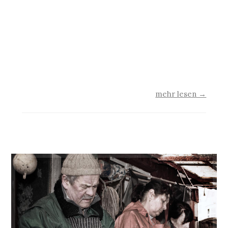
Finnlandschwerpunkt des 22. Usedomer
Musikfestivals. Schon einige Tage zuvor öffnet
in der galerie usedomfotos eine
Fotoausstellung über das junge Orchester. Zu
sehen sind beeindruckende Fotos von Peter
Adamik, Matthias Gründling…
mehr lesen →