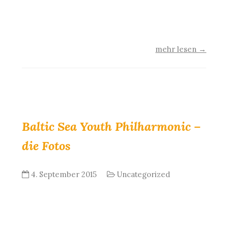
bekam. Ebenfalls ausgezeichnet wurden in der
Frauenkirche in Dresden…
mehr lesen →
Baltic Sea Youth Philharmonic –
die Fotos
4. September 2015
Uncategorized
Ab dem 16. September 2015 ist in der galerie
usedomfotos die Ausstellung “Baltic Sea Youth
Philharmonic” mit Fotografien von Peter