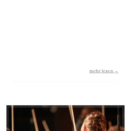
Adamik, Geert Maciejewski und Matthias
Gründling zu sehen, die den jungen
Klangkörper in den vergangenen Jahren
porträtiert haben. Drei Tage vor dem
Eröffnungskonzert des 22. Usedomer
Musikfestivals, dass traditionell das junge
Orchester in Peenemünde bestreitet,
möchten…
mehr lesen →