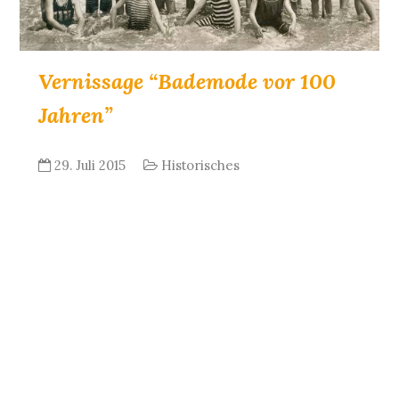
Vernissage “Bademode vor 100
Jahren”
29. Juli 2015
Historisches
Wir zeigen Ihnen Bilder, die das Strand- und
Urlaubsleben vor 60 – 100 Jahren im Ostseebad
Zinnowitz verdeutlichen. Wir suchen Personen,
die auf den Bildern zu sehen sind, oder die die
abgebildeten Personen kennen oder kannten,
um mehr über einzelne Geschichten und
Erlebnisse aus dem Ostseebad zu erfahren. Zur
700-Jahrfeier 2009 hoffen wir, mit Ihrer Hilfe…